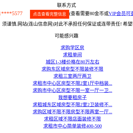
联系方式
1****5577
(查看需要80金币或
VIP会员可
点击查看完整信息
须谨慎.网站(连山信息网)对此不承担任何保证或连带责任! 希
可能感兴趣
求购学区房
求租单间
城区1-3楼价格在80万左右
求购东区域房型不限装修不限
求租三室两厅两卫
求租市中心区房型不限2室1厅中档装...
求购市中心区房型不限一室一厅一卫...
我想要租房子
求租城东区域房型不限2室2卫装修不...
求购区域不限不限房型不限两室一厅...
求租区域不限店面装修不限
求租市中心简单装修400-500