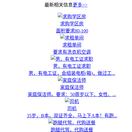
最新相关信息
更多>>
求购学区房
面积要求80-100
求租单间
要求有洗衣机空调
男，有电工证求职
男，有电工证，会组装电柜(箱)，做过工...
家庭保洁师
家庭保洁师。要求：50周岁以下、女性、...
司机
35岁，B本。双证齐全，马上下A本！有跑...
跑腿代驾，代购送餐