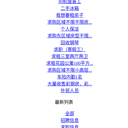
司机或普工
二手冰箱
我想要租房子
求购区域不限不限房...
个人保洁
求购东区域房型不限...
回收钢琴
求职（寒假工）
求租三室两厅两卫
求租花园公寓100平方...
求购区域不限小高层...
车险内勤1名
大量收售彩钢房，彩...
外贸人员
最新列表
全部
招聘信息
求职信息